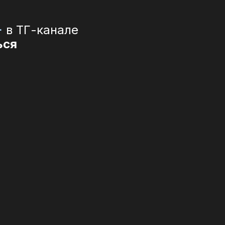
+
в ТГ-канале
ься