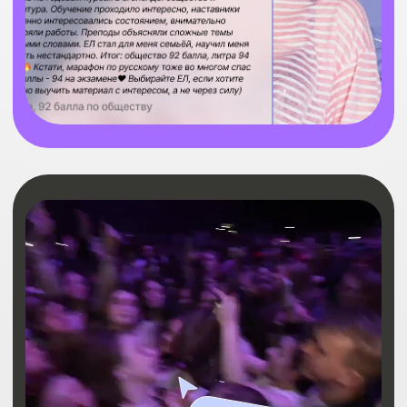
ГОТОВ НАЧАТЬ
ПОДГОТОВКУ
НА 90+?
Заполняй форму и занимай место
по самой выгодной цене
+7
НАЧАТЬ УЧИТЬСЯ