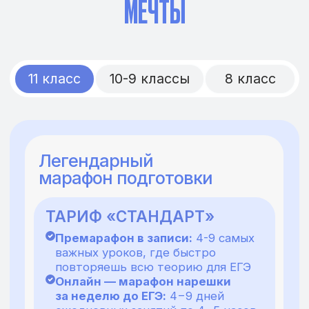
175 230₽
14 992
₽
за 1 месяц
128 181₽
Выбрать
4 предмета
233 640₽
19 989
₽
за 1 месяц
170 908₽
Выбрать