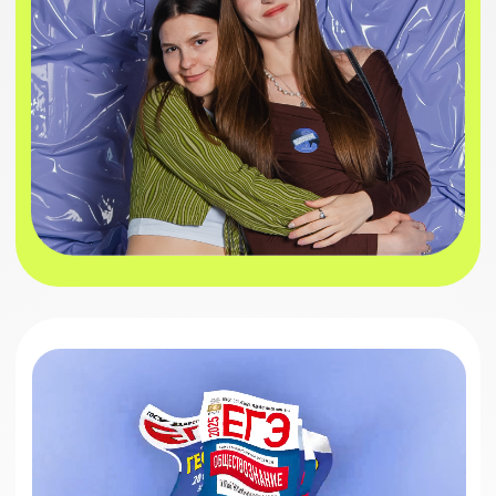
офлайн-встречи в городах
КОМЬЮНИТИ ЛУЧШИХ
ЛЮДЕЙ РОССИИ
Каждый урок – отдельный шедевр в
режиме онлайн.
Разложим все темы на
реальных примерах и ассоциациях.
знакомься с
закрытые чаты
ребятами по
интересам
УЗНАТЬ ПОДРОБНЕЕ