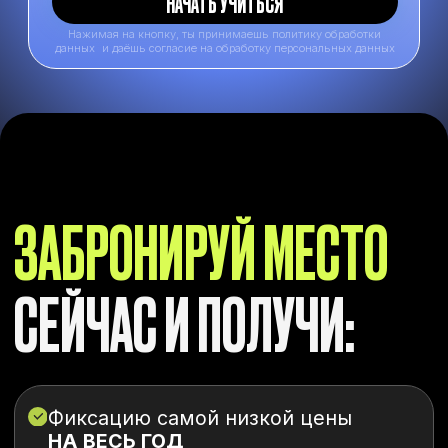
Фиксацию самой низкой цены
НА ВЕСЬ ГОД
ЛЕТНЮЮ ШКОЛУ
, чтобы держать
себя в тонусе на каникулах
Доступ в
ЗАКРЫТЫЙ КЛУБ
с
кучей бесплатного полезного
материала и
единомышленниками