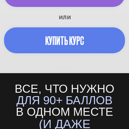
ТАРИФ «СТАНДАРТ»
Премарафон в записи:
4-9 самых
важных уроков, где быстро
повторяешь всю теорию для ЕГЭ
Онлайн — марафон нарешки
за неделю до ЕГЭ:
4−9 дней
ежедневных занятий по 4−5 часов
перед экзаменом, где прорешаем
все прототипы задач ЕГЭ
Нейрокуратор «Ярик»:
ИИ-
помощник, который быстро ответит
на любой вопрос
Домашние задания
с
проверкой от наставника
ВСЕ, ЧТО НУЖНО
Марафон из 4-6 пробников
с проверкой от наставника
Разбор варианта Дальнего
Востока
в день экзамена
ДЛЯ 90+ БАЛЛОВ
Апелляционная помощь после ЕГЭ
Шпоры по каждому предмету
В ОДНОМ МЕСТЕ
(И ДАЖЕ