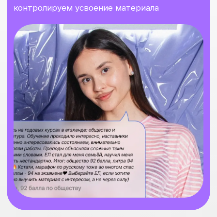
Готовишься месяц
, а не неделю,
как в других школах
Получишь шанс прибавить
20-30
БАЛЛОВ
к последнему пробнику
ЕГЭ
Повторишь весь материал
, который
будет на реальном ЕГЭ
Решишь 4-6 пробников
с проверкой
от наставника
Получишь
чек-листы
и шпоры по
каждому предмету