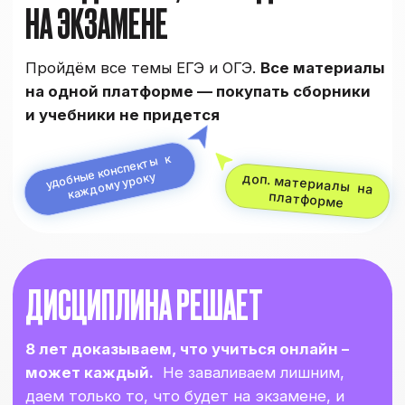
знакомься с
закрытые чаты
ребятами по
интересам
УЗНАТЬ ПОДРОБНЕЕ
или
КУПИТЬ КУРС
С
МАРАФОНОМ
ЕГЭLAND ТЫ: