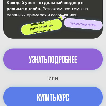
И ОКАЖИСЬ НА БЮДЖЕТЕ В ВУЗЕ
МЕЧТЫ
11 класс
10-9 классы
8 класс
Легендарный
марафон подготовки
ТАРИФ «СТАНДАРТ»
Премарафон в записи:
4-9 самых
важных уроков, где быстро
повторяешь всю теорию для ЕГЭ
Онлайн — марафон нарешки
за неделю до ЕГЭ:
4−9 дней
ежедневных занятий по 4−5 часов
перед экзаменом, где прорешаем
все прототипы задач ЕГЭ
Нейрокуратор «Ярик»:
ИИ-
помощник, который быстро ответит