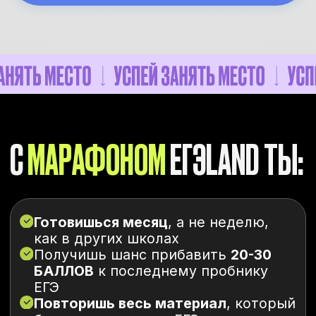
на любой вопрос
Домашние задания
с
проверкой от наставника
Марафон из 4-6 пробников
с проверкой от наставника
Разбор варианта Дальнего
Востока
в день экзамена
Апелляционная помощь после ЕГЭ
Шпоры по каждому предмету
2 предмета
16 000₽
11 199
₽
за весь курс
Выбрать