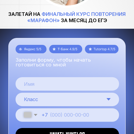
Заполни форму, чтобы начать
готовиться со мной
+7
НАЧАТЬ УЧИТЬСЯ
Нажимая на кнопку, ты принимаешь политику обработки
данных и даёшь согласие на обработку персональных данных
КАЖЕТСЯ, ЧТО ЭКЗАМЕНЫ —
ЭТО СТРАШНО?
НЕ БОЙСЯ!)
все высокобалльники были на твоем
месте и просто начали готовиться с нами