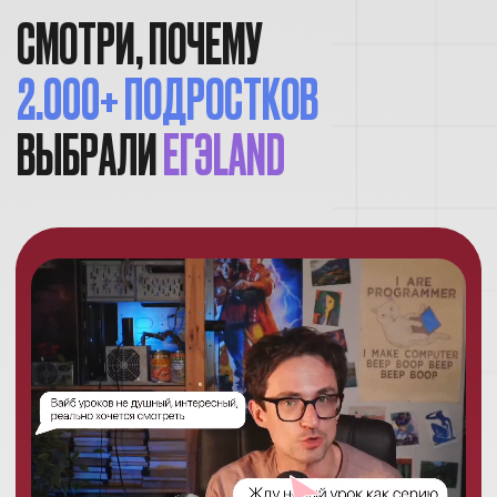
8–12 онлайн-уроков
ИНДИВИДУАЛЬНЫЙ
ПОДХОД К КАЖДОМУ
У наших учеников есть личный наставник,
который не просто ответит на все твои
вопросы и проверит д/з, но и
адаптирует
нагрузку под тебя и твою цель.