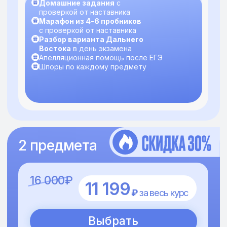
233 640₽
19 989
₽
за 1 месяц
170 908₽
Выбрать