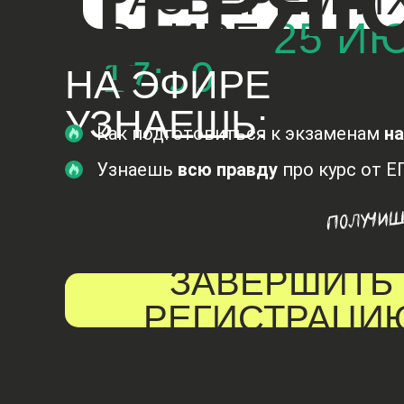
ТЕРЯЮ
ЭФИРЕ
25 И
БАЛЛ
17:00
НА ЭФИРЕ
УЗНАЕШЬ:
Как подготовиться к экзаменам
на
Узнаешь
всю правду
про курс от 
ЗАВЕРШИТЬ
РЕГИСТРАЦИ