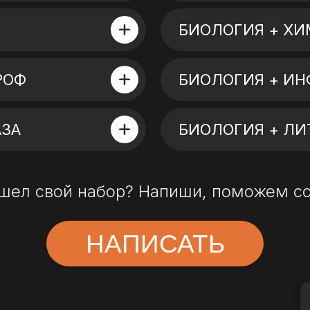
БИОЛОГИЯ + Х
РОФ
БИОЛОГИЯ + И
АЗА
БИОЛОГИЯ + ЛИ
шел свой набор? Напиши, поможем с
НАПИСАТЬ