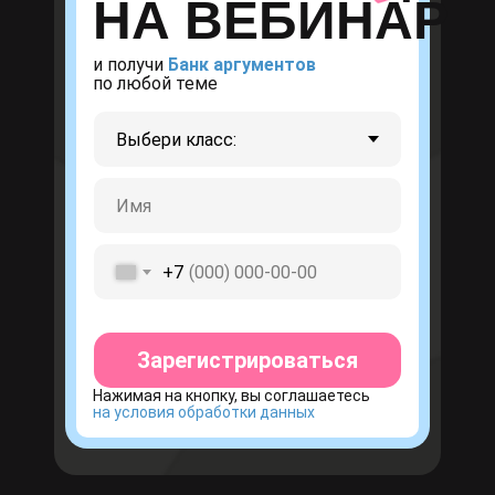
НА ВЕБИНАР
и получи
Банк аргументов
по любой теме
+7
22
Зарегистрироваться
СЕНТЯБРЯ
Нажимая на кнопку, вы соглашаетесь
5 правил подготовки за 8 месяцев
на условия обработки данных
подготовки до ЕГЭ
16:00