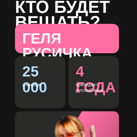
КТО БУДЕТ
ВЕЩАТЬ?
ГЕЛЯ
РУСИЧКА
25
4
000
ГОДА
учеников
преподает
русский язык