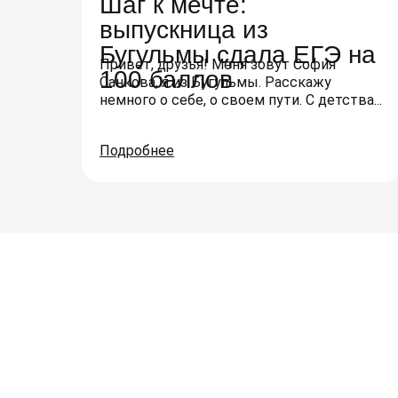
Шаг к мечте:
выпускница из
Бугульмы сдала ЕГЭ на
Привет, друзья! Меня зовут София
100 баллов
Санкова, я из Бугульмы. Расскажу
немного о себе, о своем пути. С детства...
Подробнее