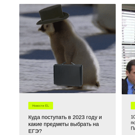
Новости EL
Куда поступать в 2023 году и
1
п
какие предметы выбрать на
П
ЕГЭ?