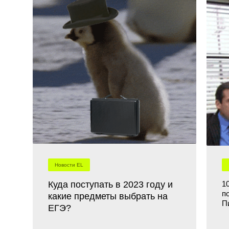
Новости EL
Куда поступать в 2023 году и
1
п
какие предметы выбрать на
П
ЕГЭ?