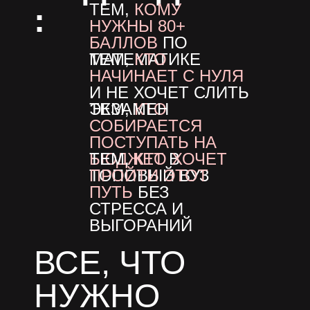
ТЕМ,
КОМУ
:
НУЖНЫ 80+
БАЛЛОВ
ПО
МАТЕМАТИКЕ
ТЕМ,
КТО
НАЧИНАЕТ С НУЛЯ
И НЕ ХОЧЕТ СЛИТЬ
ТЕМ,
ЭКЗАМЕН
КТО
СОБИРАЕТСЯ
ПОСТУПАТЬ НА
БЮДЖЕТ
ТЕМ,
КТО ХОЧЕТ
В
ТОПОВЫЙ ВУЗ
ПРОЙТИ ЭТОТ
ПУТЬ
БЕЗ
СТРЕССА И
ВЫГОРАНИЙ
ВСЕ, ЧТО
НУЖНО