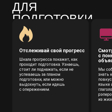
ДЛЯ
ПОДГОТОВКИ
НА 80+
БАЛЛОВ
Отслеживай свой прогресс
Смотр
с по
Шкала прогресса покажет, как
объя
проходит подготовка. Узнаешь,
стоит ли поднажать, если не
Мы соб
успеваешь за планом
знать к
подготовки, или можно
повкус
выдохнуть, если идешь
языке 
с опережением.
глагол
рэперо
из жиз