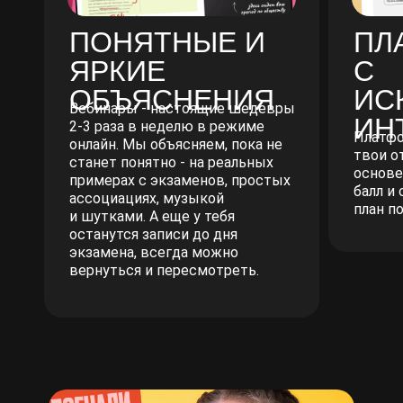
ПОНЯТНЫЕ И
ПЛ
ЯРКИЕ
С
ОБЪЯСНЕНИЯ
ИС
Вебинары - настоящие шедевры
ИН
2-3 раза в неделю в режиме
Платфо
онлайн. Мы объясняем, пока не
твои о
станет понятно - на реальных
основе
примерах с экзаменов, простых
балл и
ассоциациях, музыкой
план п
и шутками. А еще у тебя
останутся записи до дня
экзамена, всегда можно
вернуться и пересмотреть.