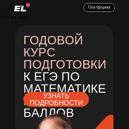
Платформа
Error get alias
ГОДОВОЙ
КУРС
ПОДГОТОВКИ
К ЕГЭ ПО
МАТЕМАТИКЕ
УЗНАТЬ
НА 80+
ПОДРОБНОСТИ
БАЛЛОВ