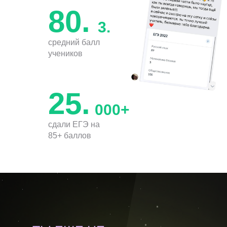
80.
3.
средний балл
учеников
25.
000+
сдали ЕГЭ на
85+ баллов