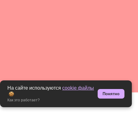
8 вебинаров в месяц
Личный наставник
Доступ к аналитике знаний
Практика по заданиям ЕГЭ
Заряженное комьюнити
Уроки по развитию личности с
психологом
Телеграмм канал с
доп.материалами, разбором
сложных заданий
На сайте используются
cookie файлы
Проверка домашек онлайн
Понятно
Марафон по решение пробников
Как это работает?
в режиме онлайн
Шпоры для ЕГЭ
Розыгрыш подарков в конце
курса среди высокобалльников
Марафон по повторению всех