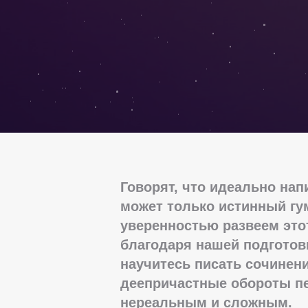
Говорят, что идеально нап
может только истинный гу
уверенностью развеем это
благодаря нашей подготовк
научитесь писать сочинени
деепричастные обороты пе
нереальным и сложным.