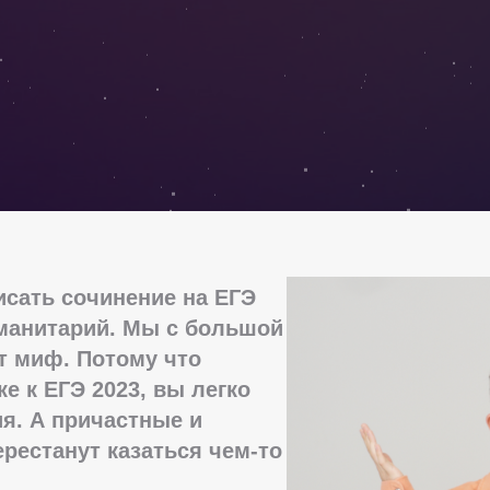
исать сочинение на ЕГЭ
манитарий. Мы с большой
т миф. Потому что
е к ЕГЭ 2023, вы легко
я. А причастные и
рестанут казаться чем-то