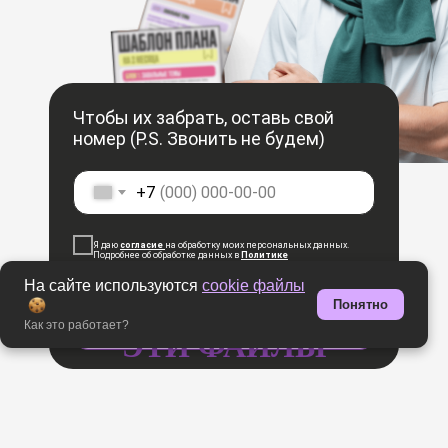
Чтобы их забрать, оставь свой
номер (P.S. Звонить не будем)
+7
Я даю
согласие
на обработку моих персональных данных.
Подробнее об обработке данных в
Политике
конфиденциальности
.
На сайте используются
cookie файлы
ДАЙТЕ МНЕ
Понятно
Как это работает?
ЭТИ ФАЙЛЫ