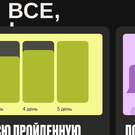
 ВСЕ,
Ы: