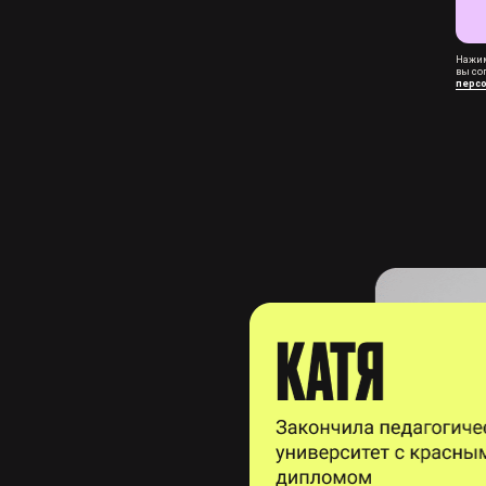
Нажим
вы со
перс