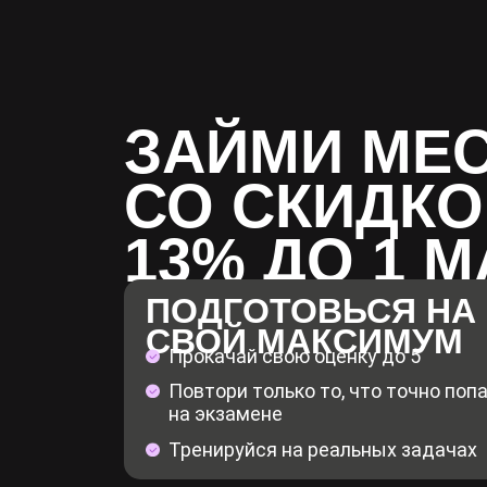
ЗАЙМИ МЕ
СО СКИДКО
13% ДО 1 
ПОДГОТОВЬСЯ НА
СВОЙ МАКСИМУМ
Прокачай свою оценку до 5
Повтори только то, что точно поп
на экзамене
Тренируйся на реальных задачах