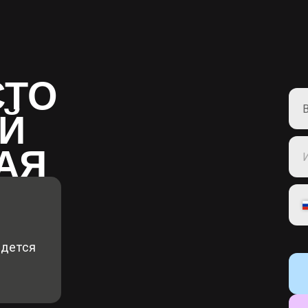
СТО
Й
МАЯ
адется