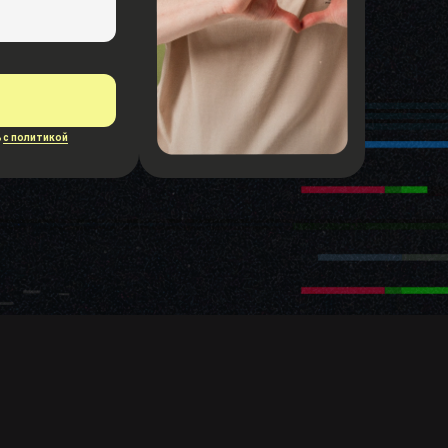
ь
с политикой