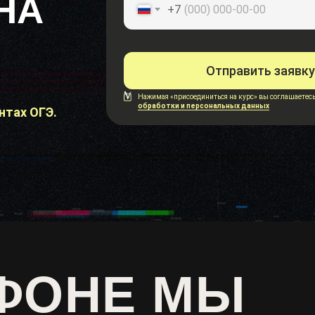
НА
+7
Отправить заявку
Нажимая «присоединиться на курс» вы соглашаетес
обработки и персональных данных
нтах ОГЭ.
ФОНЕ МЫ