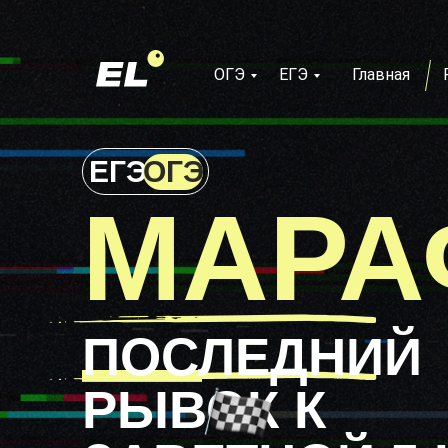
ОГЭ
ЕГЭ
Главная
ЕГЭ
ОГЭ
МАРА
—
ПОСЛЕДНИЙ
РЫВОК К