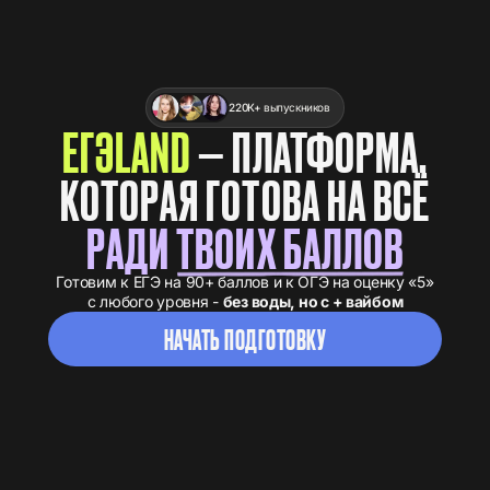
220К+
выпускников
ЕГЭLAND
— ПЛАТФОРМА,
КОТОРАЯ ГОТОВА НА ВСЁ
РАДИ
ТВОИХ БАЛЛОВ
Готовим к ЕГЭ на 90+ баллов и к ОГЭ на оценку «5»
с любого уровня -
без воды, но с + вайбом
НАЧАТЬ ПОДГОТОВКУ