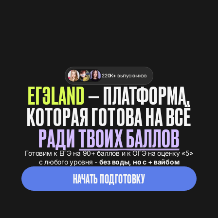
220К+
выпускников
ЕГЭLAND
— ПЛАТФОРМА,
КОТОРАЯ ГОТОВА НА ВСЁ
РАДИ
ТВОИХ БАЛЛОВ
Готовим к ЕГЭ на 90+ баллов и к ОГЭ на оценку «5»
с любого уровня -
без воды, но с + вайбом
НАЧАТЬ ПОДГОТОВКУ